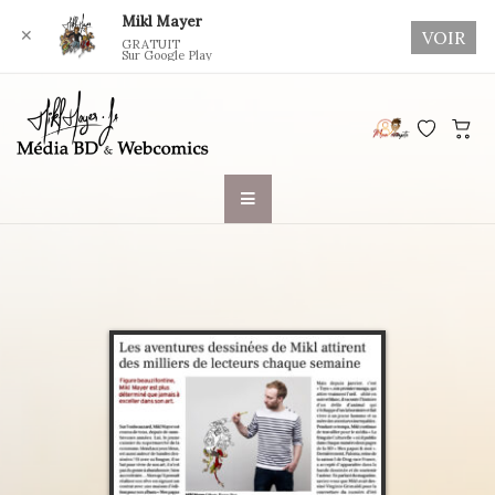
Mikl Mayer
✕
VOIR
GRATUIT
Sur Google Play
Skip
to
content