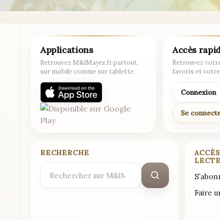
Applications
Accès rapi
Retrouvez MiklMayer.fr partout,
Retrouvez votre
sur mobile comme sur tablette.
favoris et votre
Connexion
Se connect
RECHERCHE
ACCÈS
LECT
Rechercher
S’abon
:
Faire 