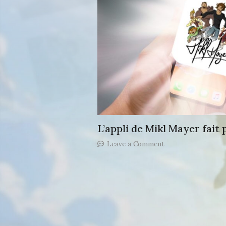
L’appli de Mikl Mayer fait p
on
Leave a Comment
L’appli
de
Mikl
Mayer
fait
parler
d’elle