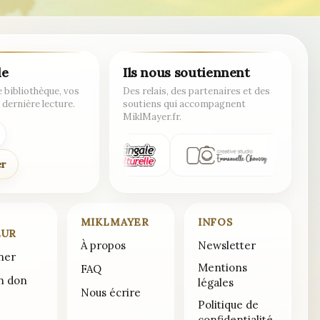
de
Ils nous soutiennent
 bibliothèque, vos
Des relais, des partenaires et des
 dernière lecture.
soutiens qui accompagnent
MiklMayer.fr.
er
MIKLMAYER
INFOS
EUR
À propos
Newsletter
ner
Mentions
FAQ
un don
légales
Nous écrire
Politique de
confidentialité