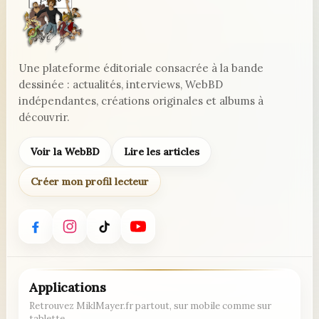
Culturelle
Une plateforme éditoriale consacrée à la bande
dessinée : actualités, interviews, WebBD
indépendantes, créations originales et albums à
découvrir.
Voir la WebBD
Lire les articles
Créer mon profil lecteur
Applications
Retrouvez MiklMayer.fr partout, sur mobile comme sur
tablette.