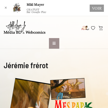
Mikl Mayer
✕
VOIR
GRATUIT
Sur Google Play
Skip
to
content
Jérémie frérot