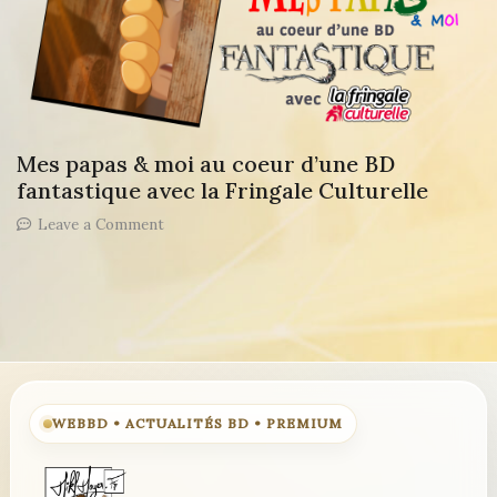
Mes papas & moi au coeur d’une BD
fantastique avec la Fringale Culturelle
on
Leave a Comment
Mes
papas
&
moi
au
coeur
d’une
BD
fantastique
WEBBD • ACTUALITÉS BD • PREMIUM
avec
la
Fringale