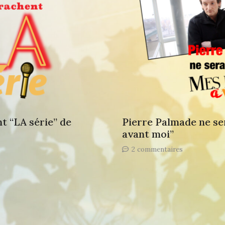
t “LA série” de
Pierre Palmade ne se
avant moi”
sur
2 commentaires
Pierre
Palmade
ne
sera
plus
dans
“Mes