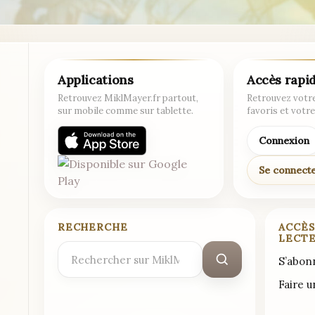
papas
avant
moi”
Applications
Accès rapi
Retrouvez MiklMayer.fr partout,
Retrouvez votre
sur mobile comme sur tablette.
favoris et votre
Connexion
Se connect
RECHERCHE
ACCÈS
LECT
Rechercher
S’abon
:
Faire 