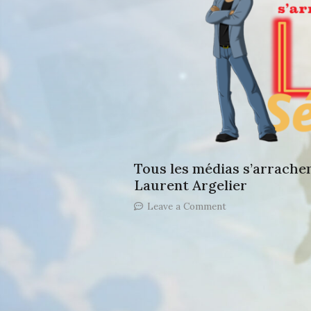
Tous les médias s’arrachen
Laurent Argelier
on
Leave a Comment
Tous
les
médias
s’arrachent
“LA
série”
de