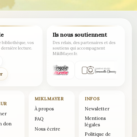
de
Ils nous soutiennent
 bibliothèque, vos
Des relais, des partenaires et des
 dernière lecture.
soutiens qui accompagnent
MiklMayer.fr.
er
MIKLMAYER
INFOS
EUR
À propos
Newsletter
ner
Mentions
FAQ
un don
légales
Nous écrire
Politique de