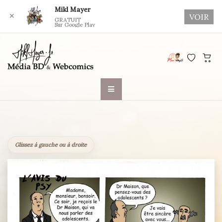
Mikl Mayer
✕
VOIR
GRATUIT
Sur Google Play
Skip
to
content
Glissez à gauche ou à droite