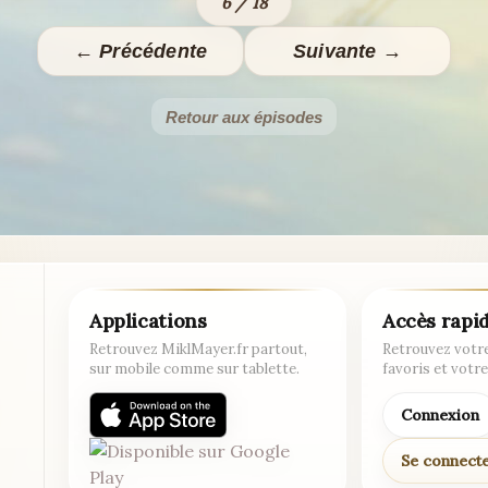
6 / 18
← Précédente
Suivante →
Retour aux épisodes
Applications
Accès rapi
Retrouvez MiklMayer.fr partout,
Retrouvez votre
sur mobile comme sur tablette.
favoris et votre
Connexion
Se connect