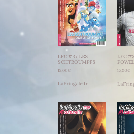
LFC #37 LES
LFC #
SCHTROUMPFS
POWE
15,00
€
15,00
€
LaFringale.fr
LaFring