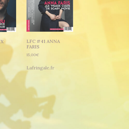
LFC #41 ANNA
IX
FARIS
15,00
€
Lafringale.fr