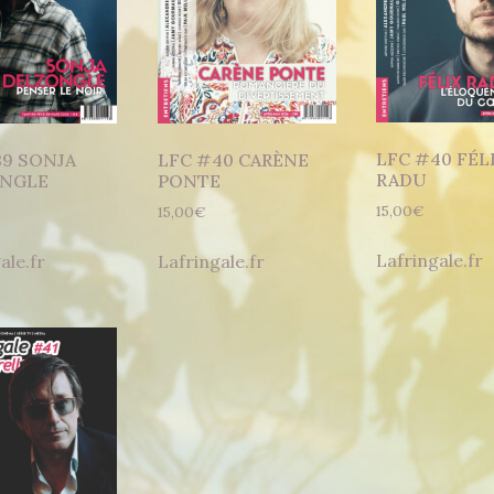
LFC #40 FÉL
39 SONJA
LFC #40 CARÈNE
RADU
NGLE
PONTE
15,00
€
15,00
€
Lafringale.fr
ale.fr
Lafringale.fr