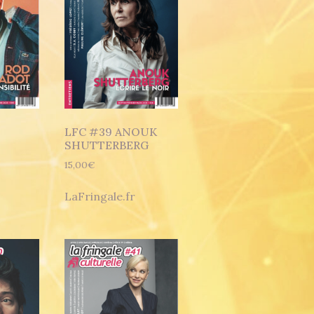
LFC #39 ANOUK
SHUTTERBERG
15,00
€
LaFringale.fr