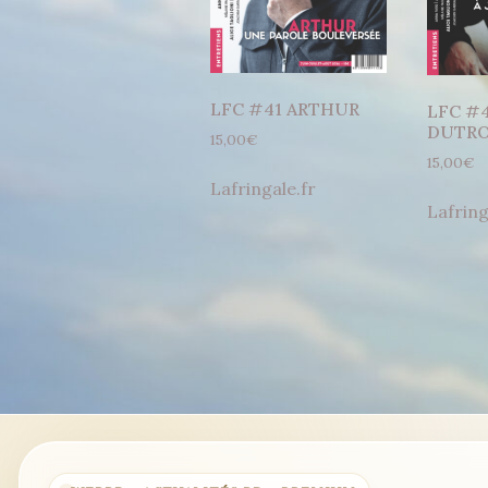
LFC #41 ARTHUR
LFC #
DUTR
15,00
€
15,00
€
Lafringale.fr
Lafring