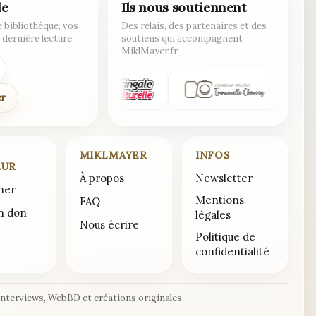
de
Ils nous soutiennent
 bibliothèque, vos
Des relais, des partenaires et des
 dernière lecture.
soutiens qui accompagnent
MiklMayer.fr.
er
MIKLMAYER
INFOS
EUR
À propos
Newsletter
ner
Mentions
FAQ
un don
légales
Nous écrire
Politique de
confidentialité
interviews, WebBD et créations originales.