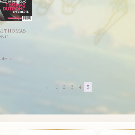
41 THOMAS
ONC
ale.fr
←
1
2
3
4
5