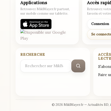
Applications
Accès rapi
Retrouvez MiklMayer.fr partout,
Retrouvez votre
sur mobile comme sur tablette.
favoris et votre
Connexion
Se connect
RECHERCHE
ACCÈS
LECT
Rechercher
S’abon
:
Faire 
© 2026 MiklMayer.fr — Actualités BD, 