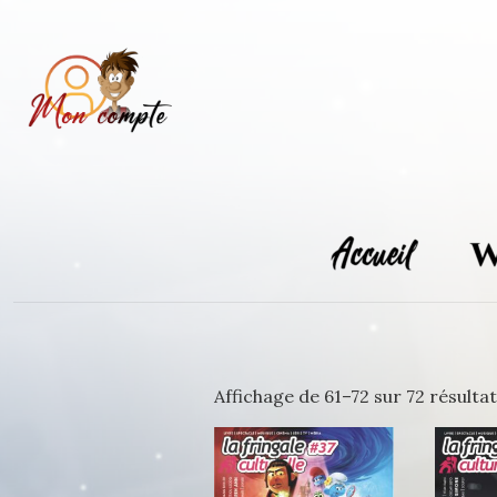
Skip
to
content
Affichage de 61–72 sur 72 résulta