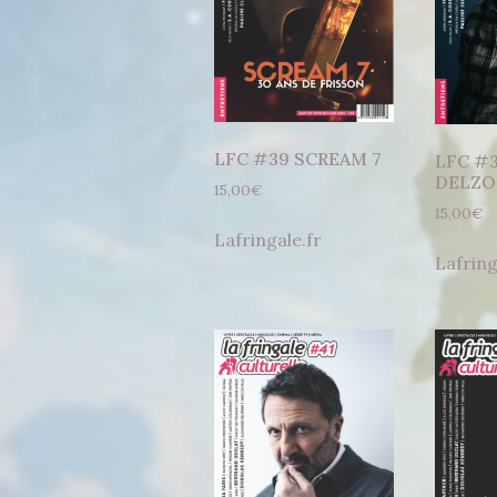
LFC #39 SCREAM 7
LFC #
DELZO
15,00
€
15,00
€
Lafringale.fr
Lafring