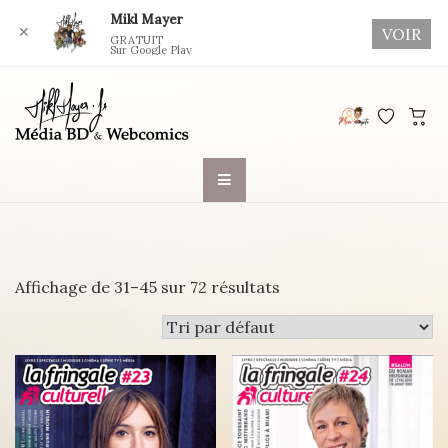
Mikl Mayer
✕
VOIR
GRATUIT
Sur Google Play
Skip
to
content
Affichage de 31–45 sur 72 résultats