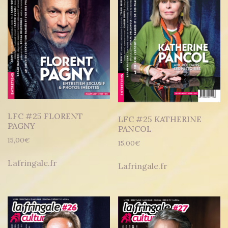
LFC #25 FLORENT
LFC #25 KATHERINE
PAGNY
PANCOL
15,00
€
15,00
€
Lafringale.fr
Lafringale.fr