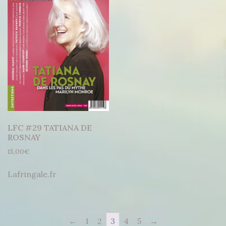
LFC #29 TATIANA DE
ROSNAY
15,00
€
Lafringale.fr
←
1
2
3
4
5
→