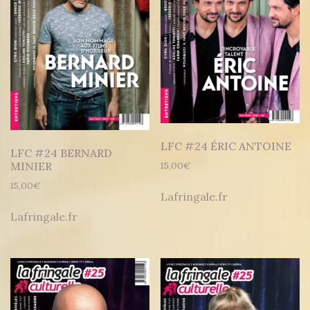
LFC #24 ÉRIC ANTOINE
LFC #24 BERNARD
15,00
€
MINIER
15,00
€
Lafringale.fr
Lafringale.fr