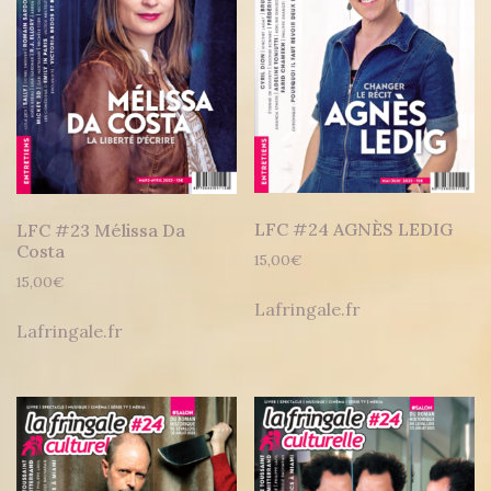
LFC #24 AGNÈS LEDIG
LFC #23 Mélissa Da
Costa
15,00
€
15,00
€
Lafringale.fr
Lafringale.fr