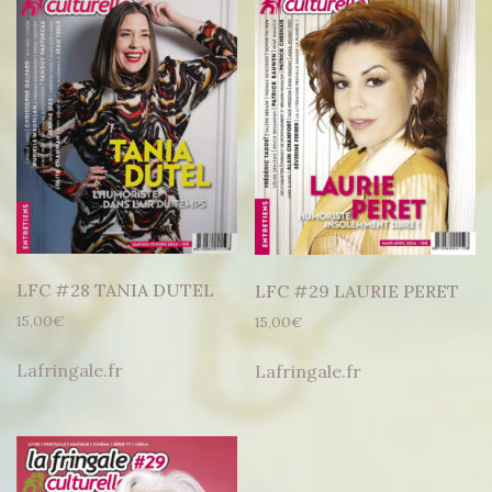
LFC #28 TANIA DUTEL
LFC #29 LAURIE PERET
15,00
€
15,00
€
Lafringale.fr
Lafringale.fr