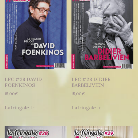
LFC #28 DAVID
LFC #28 DIDIER
FOENKINOS
BARBELIVIEN
15,00
€
15,00
€
Lafringale.fr
Lafringale.fr