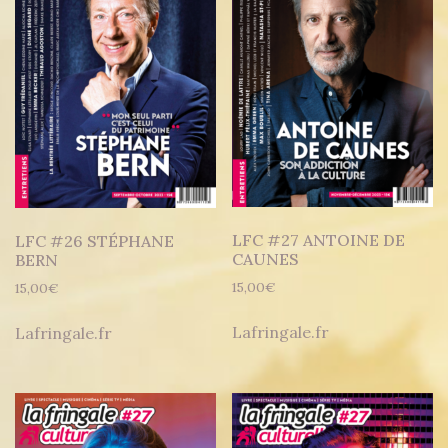
LFC #27 ANTOINE DE
LFC #26 STÉPHANE
CAUNES
BERN
15,00
€
15,00
€
Lafringale.fr
Lafringale.fr