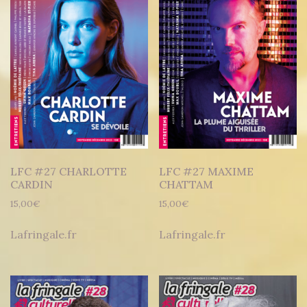
LFC #27 CHARLOTTE
LFC #27 MAXIME
CARDIN
CHATTAM
15,00
€
15,00
€
Lafringale.fr
Lafringale.fr