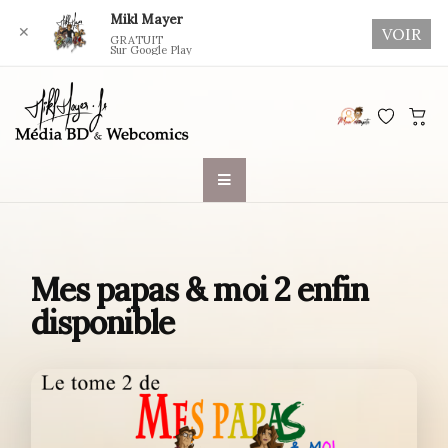
Mikl Mayer
✕
VOIR
GRATUIT
Sur Google Play
Skip
to
content
Mes papas & moi 2 enfin
disponible