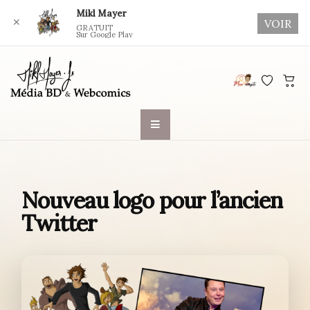
Mikl Mayer
✕
VOIR
GRATUIT
Sur Google Play
Skip
to
content
Nouveau logo pour l’ancien
Twitter