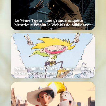
Le 7ème Tueur : une grande enquête
historique rejoint la WebBD de MiklMayer
Petiot rejoint la WebBD : un nouvel auteur
débarque sur miklmayer.fr