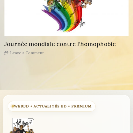
Journée mondiale contre l’homophobie
on
Leave a Comment
Journée
mondiale
contre
l’homophobie
WEBBD • ACTUALITÉS BD • PREMIUM