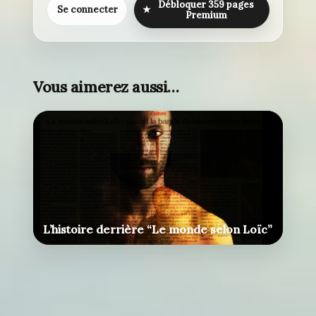
Débloquer 359 pages
Se connecter
★
Premium
Vous aimerez aussi…
L’histoire derrière “Le monde selon Loïc”