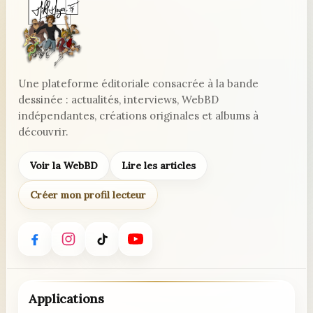
Mikl
Mayer,
dévoile
deux
de
ses
Une plateforme éditoriale consacrée à la bande
héros
dessinée : actualités, interviews, WebBD
indépendantes, créations originales et albums à
découvrir.
Voir la WebBD
Lire les articles
Créer mon profil lecteur
Applications