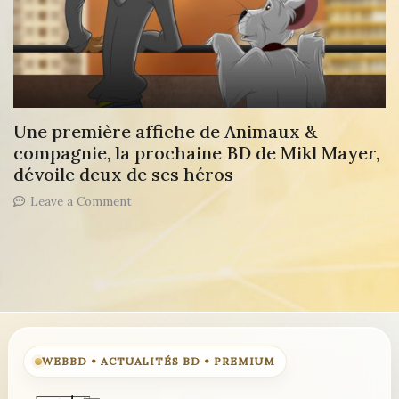
Une première affiche de Animaux &
compagnie, la prochaine BD de Mikl Mayer,
dévoile deux de ses héros
on
Leave a Comment
Une
première
affiche
de
Animaux
&
compagnie,
la
prochaine
WEBBD • ACTUALITÉS BD • PREMIUM
BD
de