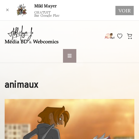
Mikl Mayer
✕
VOIR
GRATUIT
Sur Google Play
Skip
to
content
animaux