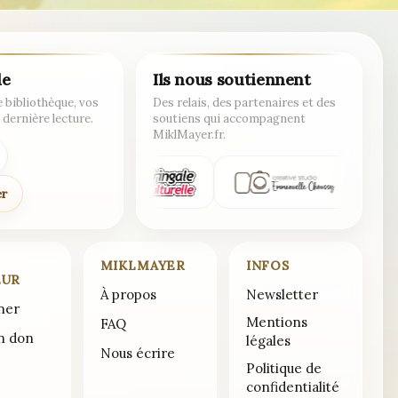
de
Ils nous soutiennent
 bibliothèque, vos
Des relais, des partenaires et des
 dernière lecture.
soutiens qui accompagnent
MiklMayer.fr.
er
MIKLMAYER
INFOS
EUR
À propos
Newsletter
ner
Mentions
FAQ
un don
légales
Nous écrire
Politique de
confidentialité