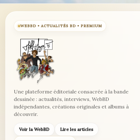
en
film
?
WEBBD • ACTUALITÉS BD • PREMIUM
Une plateforme éditoriale consacrée à la bande
dessinée : actualités, interviews, WebBD
indépendantes, créations originales et albums à
découvrir.
Voir la WebBD
Lire les articles