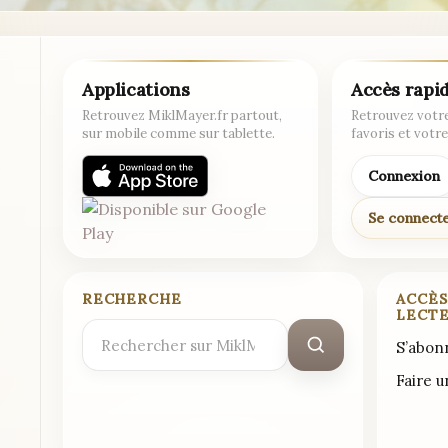
Applications
Accès rapi
Retrouvez MiklMayer.fr partout,
Retrouvez votre
sur mobile comme sur tablette.
favoris et votre
Connexion
Se connect
RECHERCHE
ACCÈS
LECT
Rechercher
S’abon
:
Faire 