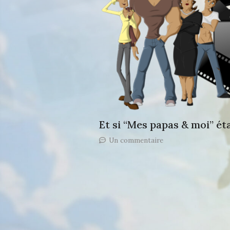
Et si “Mes papas & moi” éta
sur
Un commentaire
Et
si
“Mes
papas
&
moi”
était
adapté