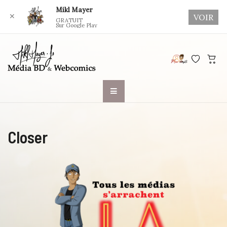
Mikl Mayer
✕
VOIR
GRATUIT
Sur Google Play
Skip
to
content
Closer