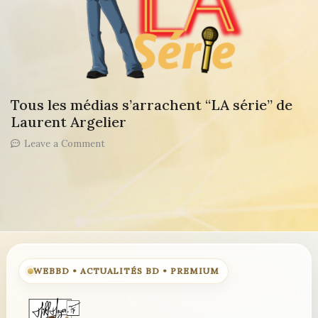
Tous les médias s’arrachent “LA série” de
Laurent Argelier
on
Leave a Comment
Tous
les
médias
s’arrachent
“LA
série”
de
Laurent
Argelier
WEBBD • ACTUALITÉS BD • PREMIUM