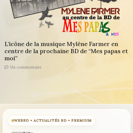
L’icône de la musique Mylène Farmer en
centre de la prochaine BD de “Mes papas et
moi”
sur
Un commentaire
L’icône
de
la
musique
Mylène
Farmer
en
centre
de
WEBBD • ACTUALITÉS BD • PREMIUM
la
prochaine