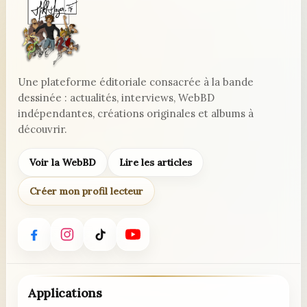
BD
de
“Mes
papas
et
moi”
Une plateforme éditoriale consacrée à la bande
dessinée : actualités, interviews, WebBD
indépendantes, créations originales et albums à
découvrir.
Voir la WebBD
Lire les articles
Créer mon profil lecteur
Applications