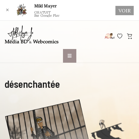
Mikl Mayer
✕
VOIR
GRATUIT
Sur Google Play
Skip
to
content
désenchantée