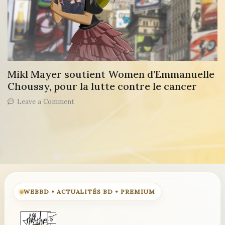
Mikl Mayer soutient Women d’Emmanuelle
Choussy, pour la lutte contre le cancer
on
Leave a Comment
Mikl
Mayer
soutient
Women
d’Emmanuelle
Choussy,
pour
la
lutte
WEBBD • ACTUALITÉS BD • PREMIUM
contre
le
cancer