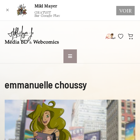
Mikl Mayer
✕
VOIR
GRATUIT
Sur Google Play
Skip
to
content
emmanuelle choussy