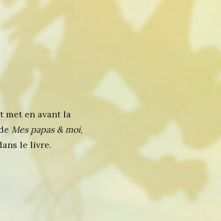
t met en avant la
 de
Mes papas & moi
,
ans le livre.