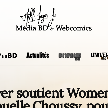
yer soutient Wome
elle Choussy, pour