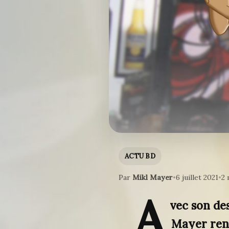
ACTU BD
Par
Mikl Mayer
•
6 juillet 2021
•
2 
A
vec son de
Mayer ren