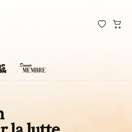
n
 la lutte