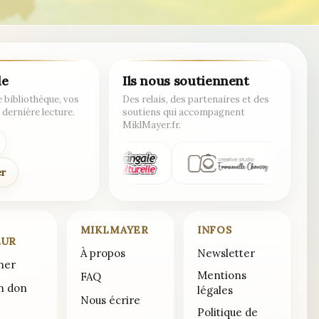
de
Ils nous soutiennent
 bibliothèque, vos
Des relais, des partenaires et des
 dernière lecture.
soutiens qui accompagnent
MiklMayer.fr.
er
MIKLMAYER
INFOS
EUR
À propos
Newsletter
ner
Mentions
FAQ
un don
légales
Nous écrire
Politique de