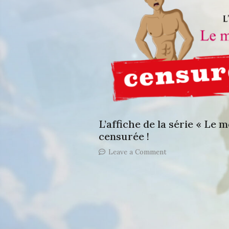
L’affiche de la série « Le 
censurée !
on
Leave a Comment
L’affiche
de
la
série
« Le
monde
selon