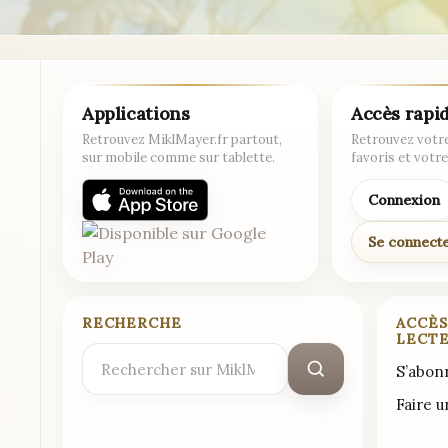
Applications
Accès rapi
Retrouvez MiklMayer.fr partout,
Retrouvez votre
sur mobile comme sur tablette.
favoris et votre
Connexion
Se connect
RECHERCHE
ACCÈS
LECT
Rechercher
S’abon
:
Faire 