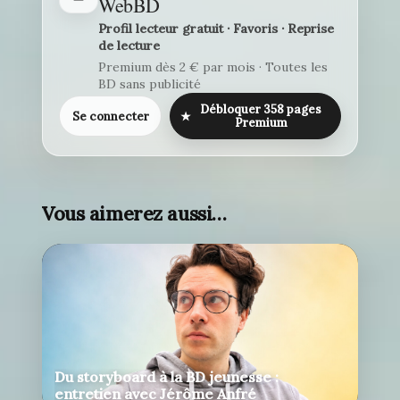
WebBD
Profil lecteur gratuit · Favoris · Reprise
de lecture
Premium dès 2 € par mois · Toutes les
BD sans publicité
Débloquer 358 pages
Se connecter
★
Premium
Vous aimerez aussi…
Du storyboard à la BD jeunesse :
entretien avec Jérôme Anfré