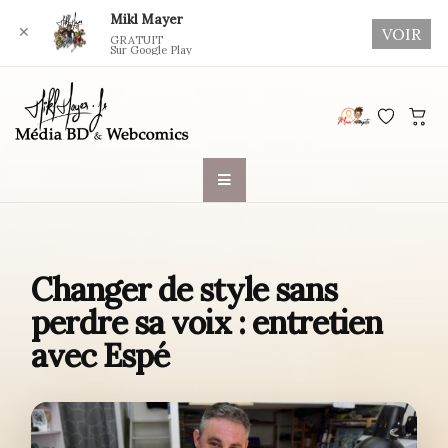
Mikl Mayer
✕
VOIR
GRATUIT
Sur Google Play
Skip
to
content
Changer de style sans
perdre sa voix : entretien
avec Espé