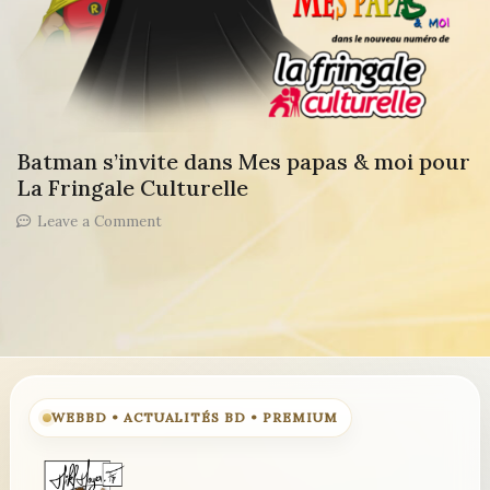
Batman s’invite dans Mes papas & moi pour
La Fringale Culturelle
on
Leave a Comment
Batman
s’invite
dans
Mes
papas
&
moi
pour
La
WEBBD • ACTUALITÉS BD • PREMIUM
Fringale
Culturelle