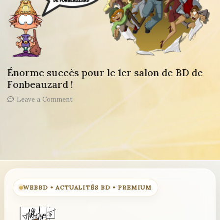
Énorme succès pour le 1er salon de BD de
Fonbeauzard !
on
Leave a Comment
Énorme
succès
pour
le
1er
salon
de
BD
de
WEBBD • ACTUALITÉS BD • PREMIUM
Fonbeauzard
!