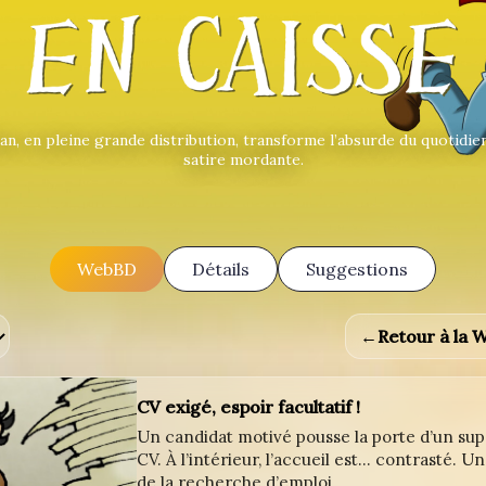
an, en pleine grande distribution, transforme l’absurde du quotidie
satire mordante.
WebBD
Détails
Suggestions
←
Retour à la
CV exigé, espoir facultatif !
Un candidat motivé pousse la porte d’un su
CV. À l’intérieur, l’accueil est... contrasté. U
de la recherche d’emploi.