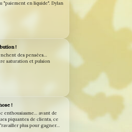
du "paiement en liquide". Dylan
bution !
enchent des pensées...
re saturation et pulsion
hose !
c enthousiasme... avant de
ues piquantes de clients, ce
Travailler plus pour gagner…