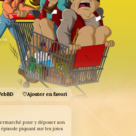
n en
♡
 WebBD
Ajouter en favori
permarché pour y déposer son
n épisode piquant sur les joies