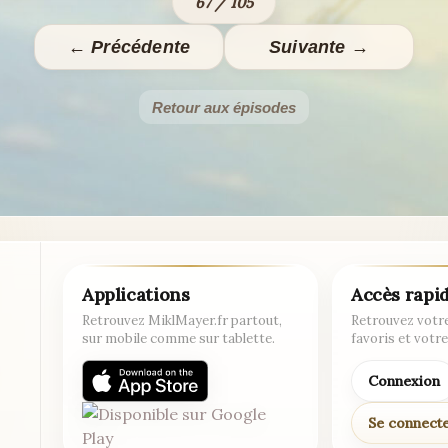
67 / 105
← Précédente
Suivante →
Retour aux épisodes
Applications
Accès rapi
Retrouvez MiklMayer.fr partout,
Retrouvez votre
sur mobile comme sur tablette.
favoris et votre
Connexion
Se connect