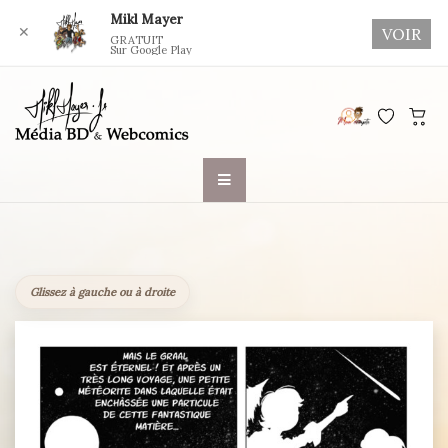
Mikl Mayer
✕
VOIR
GRATUIT
Sur Google Play
Skip
to
content
Glissez à gauche ou à droite