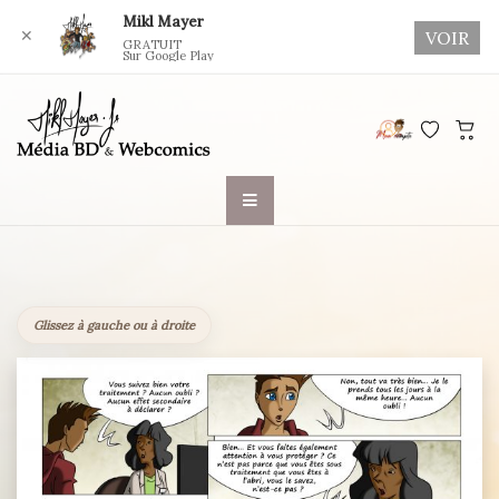
Mikl Mayer
✕
VOIR
GRATUIT
Sur Google Play
Skip
to
content
Glissez à gauche ou à droite