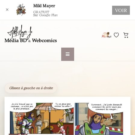
Mikl Mayer
✕
VOIR
GRATUIT
Sur Google Play
Skip
to
content
Glissez à gauche ou à droite