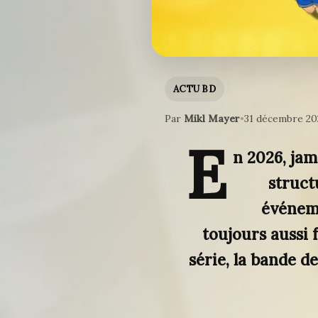
ACTU BD
Par
Mikl Mayer
•
31 décembre 20
E
n 2026, jam
struct
événem
toujours aussi
série, la bande d