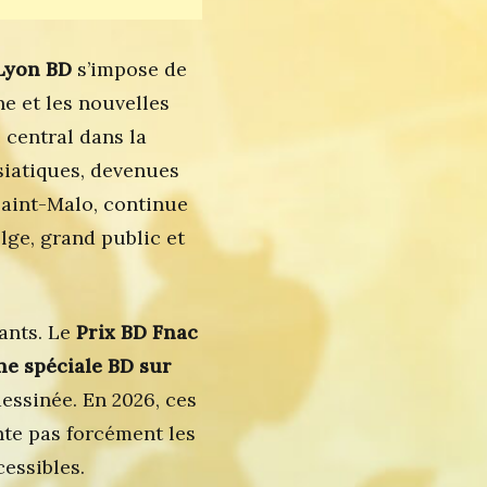
Lyon BD
s’impose de
e et les nouvelles
 central dans la
siatiques, devenues
Saint-Malo, continue
lge, grand public et
rants. Le
Prix BD Fnac
e spéciale BD sur
essinée. En 2026, ces
nte pas forcément les
cessibles.