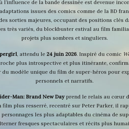
ù l’influence de la bande dessinée est devenue incont
 adaptations issues des comics comme de la BD fra
des sorties majeures, occupant des positions clés da
es très variés, du blockbuster estival au film familia
projets plus sombres et singuliers.
pergirl
, attendu le
24 juin 2026
. Inspiré du comic
Wo
roche plus introspective et plus itinérante, confirm
r du modèle unique du film de super-héros pour exp
personnels et narratifs.
ider-Man: Brand New Day
prend le relais au cœur de
ilm plus resserré, recentré sur Peter Parker, il r
 personnages les plus adaptables du cinéma de sup
lterner fresques spectaculaires et récits plus huma