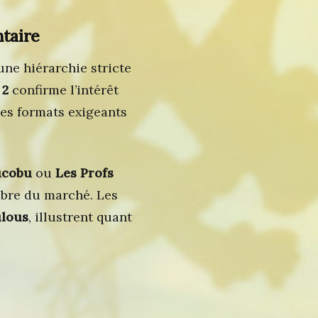
ntaire
une hiérarchie stricte
 2
confirme l’intérêt
des formats exigeants
ucobu
ou
Les Profs
ibre du marché. Les
ulous
, illustrent quant