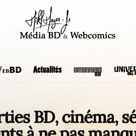
rties BD, cinéma, sé
ts à ne pas manq