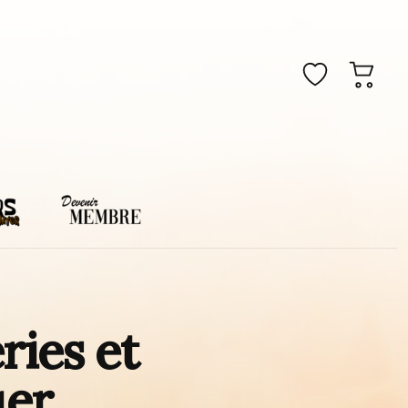
ries et
uer