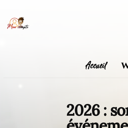
Skip
to
content
2026 : so
événemen