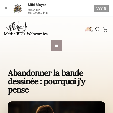
Mikl Mayer
✕
VOIR
GRATUIT
Sur Google Play
Skip
to
content
Abandonner la bande
dessinée : pourquoi j’y
pense