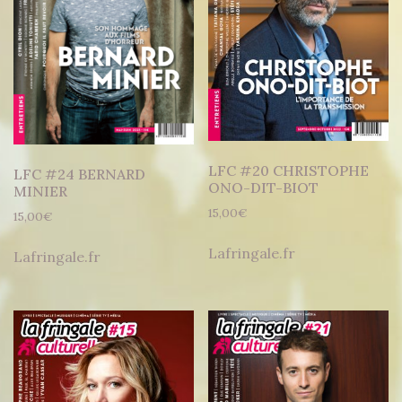
LFC #20 CHRISTOPHE
LFC #24 BERNARD
ONO-DIT-BIOT
MINIER
15,00
€
15,00
€
Lafringale.fr
Lafringale.fr