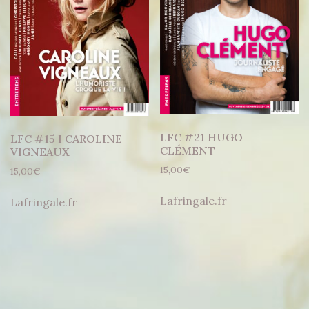
LFC #21 HUGO
LFC #15 I CAROLINE
CLÉMENT
VIGNEAUX
15,00
€
15,00
€
Lafringale.fr
Lafringale.fr