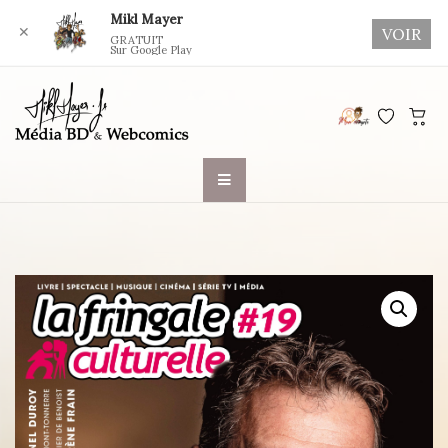
Mikl Mayer
✕
VOIR
GRATUIT
Sur Google Play
Skip
to
content