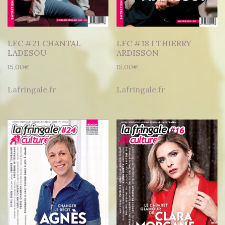
LFC #21 CHANTAL
LFC #18 I THIERRY
LADESOU
ARDISSON
15,00
€
15,00
€
Lafringale.fr
Lafringale.fr