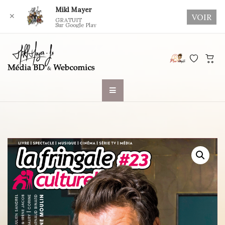
Mikl Mayer
✕
VOIR
GRATUIT
Sur Google Play
Skip
to
content