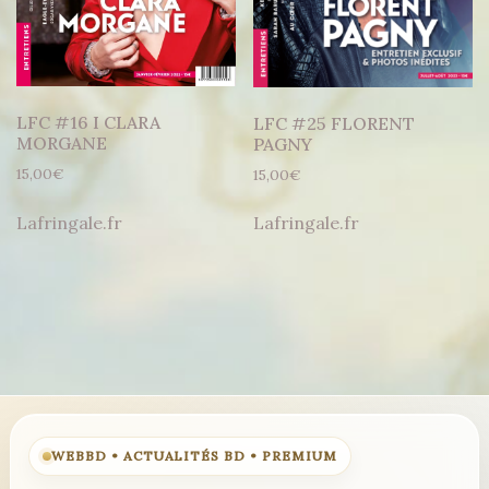
LFC #16 I CLARA
LFC #25 FLORENT
MORGANE
PAGNY
15,00
€
15,00
€
Lafringale.fr
Lafringale.fr
WEBBD • ACTUALITÉS BD • PREMIUM