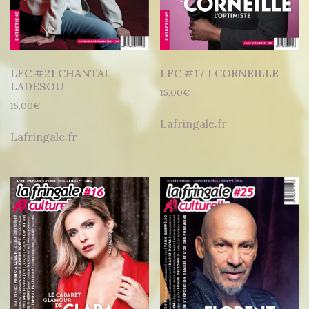
LFC #21 CHANTAL
LFC #17 I CORNEILLE
LADESOU
15,00
€
15,00
€
Lafringale.fr
Lafringale.fr