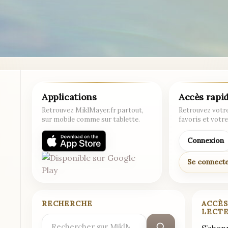
Applications
Accès rapi
Retrouvez MiklMayer.fr partout,
Retrouvez votre
sur mobile comme sur tablette.
favoris et votre
Connexion
Se connect
RECHERCHE
ACCÈS
LECT
Rechercher