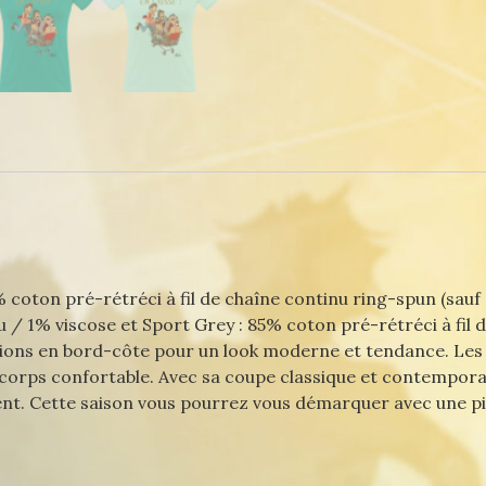
coton pré-rétréci à fil de chaîne continu ring-spun (sauf 
nu / 1% viscose et Sport Grey : 85% coton pré-rétréci à fil 
nitions en bord-côte pour un look moderne et tendance. Les
e corps confortable. Avec sa coupe classique et contempora
t. Cette saison vous pourrez vous démarquer avec une piè