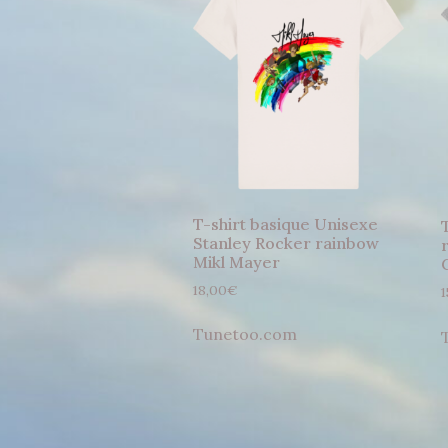
T-shirt basique Unisexe
Stanley Rocker rainbow
Mikl Mayer
18,00
€
1
Tunetoo.com