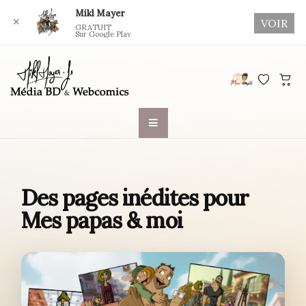
Mikl Mayer
✕
VOIR
GRATUIT
Sur Google Play
Skip
to
content
Des pages inédites pour
Mes papas & moi