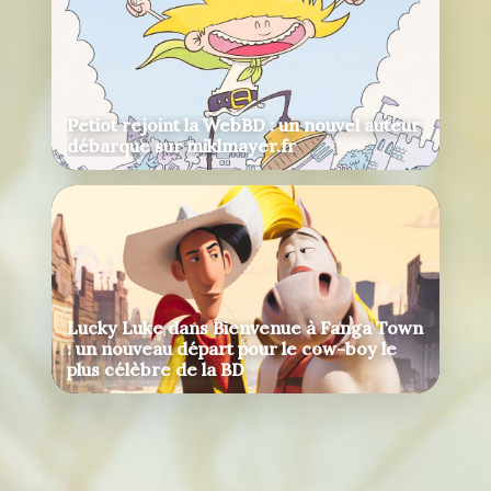
Petiot rejoint la WebBD : un nouvel auteur
débarque sur miklmayer.fr
Lucky Luke dans Bienvenue à Fanga Town
: un nouveau départ pour le cow-boy le
plus célèbre de la BD