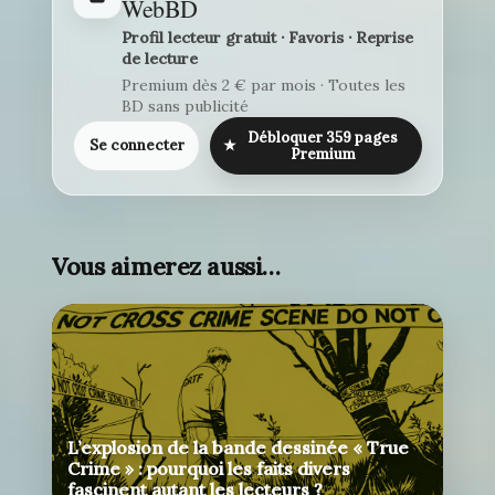
WebBD
Profil lecteur gratuit · Favoris · Reprise
de lecture
Premium dès 2 € par mois · Toutes les
BD sans publicité
Débloquer 359 pages
Se connecter
★
Premium
Vous aimerez aussi…
L’explosion de la bande dessinée « True
Crime » : pourquoi les faits divers
fascinent autant les lecteurs ?