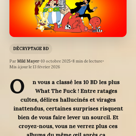
DÉCRYPTAGE BD
Par
Mikl Mayer
•
10 octobre 2025
•
8 min de lecture
•
Mis à jour le 13 février 2026
O
n vous a classé les 10 BD les plus
What The Fuck ! Entre ratages
cultes, délires hallucinés et virages
inattendus, certaines surprises risquent
bien de vous faire lever un sourcil. Et
croyez-nous, vous ne verrez plus ces
albums du même œil après ça…