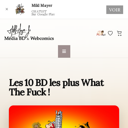
Mikl Mayer
✕
VOIR
GRATUIT
Sur Google Play
Skip
to
content
Les 10 BD les plus What
The Fuck !