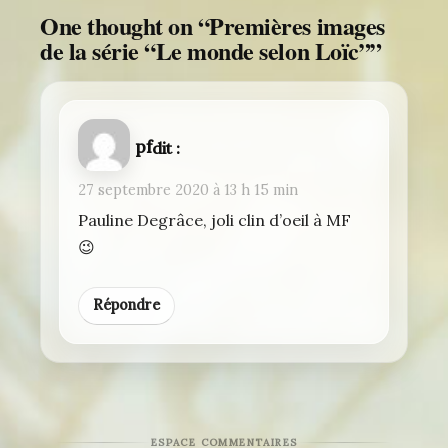
One thought on “
Premières images
de la série “Le monde selon Loïc”
”
pf
dit :
27 septembre 2020 à 13 h 15 min
Pauline Degrâce, joli clin d’oeil à MF
😉
Répondre
ESPACE COMMENTAIRES