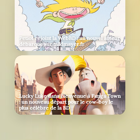
Petiot rejoint la WebBD : un nouvel auteur
débarque sur miklmayer.fr
Lucky Luke dans Bienvenue à Fanga Town
: un nouveau départ pour le cow-boy le
plus célèbre de la BD