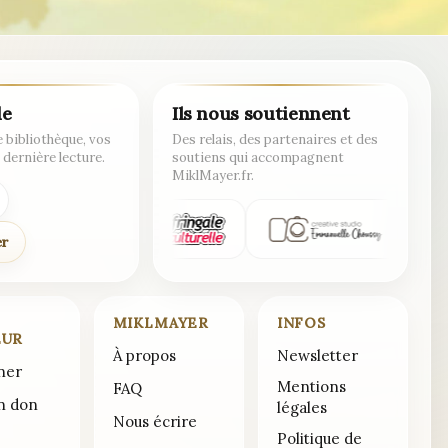
de
Ils nous soutiennent
 bibliothèque, vos
Des relais, des partenaires et des
 dernière lecture.
soutiens qui accompagnent
MiklMayer.fr.
er
MIKLMAYER
INFOS
EUR
À propos
Newsletter
ner
Mentions
FAQ
un don
légales
Nous écrire
Politique de