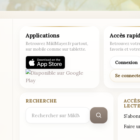
Applications
Accès rapi
Retrouvez MiklMayer.fr partout,
Retrouvez votre
sur mobile comme sur tablette.
favoris et votre
Connexion
Se connect
RECHERCHE
ACCÈS
LECT
Rechercher
S’abon
:
Faire 