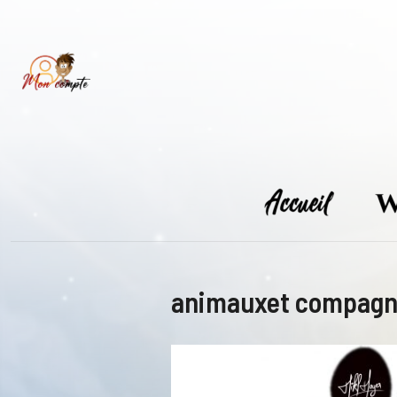
Skip
to
content
animauxet compagn