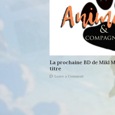
La prochaine BD de Mikl M
titre
on
Leave a Comment
La
prochaine
BD
de
Mikl
Mayer
dévoile