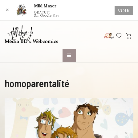
Mikl Mayer
✕
VOIR
GRATUIT
Sur Google Play
Skip
to
content
homoparentalité