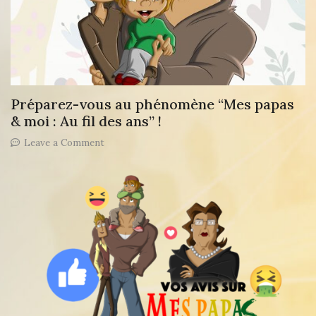
Préparez-vous au phénomène “Mes papas
& moi : Au fil des ans” !
on
Leave a Comment
Préparez-
vous
au
phénomène
“Mes
papas
&
moi
:
Au
fil
des