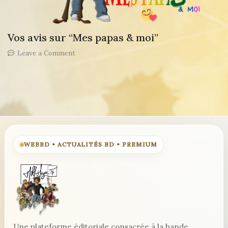
ans”
!
Vos avis sur “Mes papas & moi”
on
Leave a Comment
Vos
avis
sur
“Mes
papas
&
moi”
WEBBD • ACTUALITÉS BD • PREMIUM
Une plateforme éditoriale consacrée à la bande