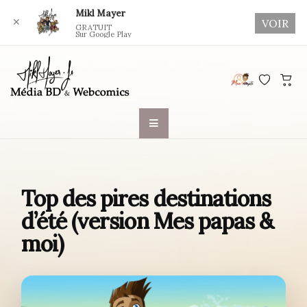
Mikl Mayer
✕
VOIR
GRATUIT
Sur Google Play
Skip
to
content
Top des pires destinations
d’été (version Mes papas &
moi)