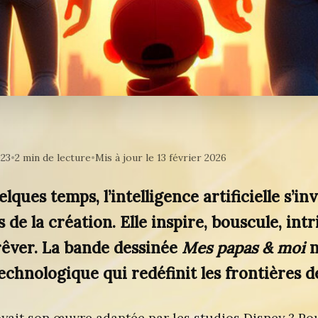
023
•
2 min de lecture
•
Mis à jour le 13 février 2026
lques temps, l’intelligence artificielle s’in
de la création. Elle inspire, bouscule, intr
 rêver. La bande dessinée
Mes papas & moi
n
echnologique qui redéfinit les frontières de
yait son œuvre adaptée par les studios Disney ? Pour