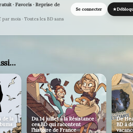
ratuit · Favoris · Reprise de
Se connecter
★
Débloqu
par mois · Toutes les BD sans
ussi…
 de la
Du 14 juillet à la Résistance :
De Hea
albums
ces BD qui racontent
BD à d
l’histoire de France
vacanc