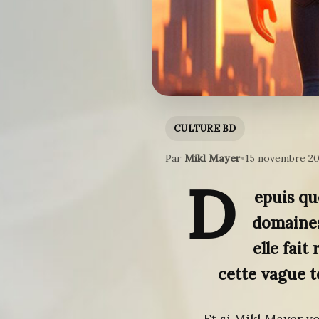
CULTURE BD
Par
Mikl Mayer
•
15 novembre 2
D
epuis que
domaines 
elle fait
cette vague t
Et si Mikl Mayer vo