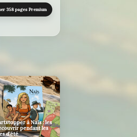
er 358 pages Premium
rtstopper à Naïs : les
écouvrir pendant les
es d’été