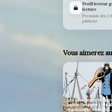
Profil lecteur g
lecture
Premium dès 2 € 
publicité
Vous aimerez a
Les plus beaux voyages
bande dessinée : ces 
qui donnent envie de