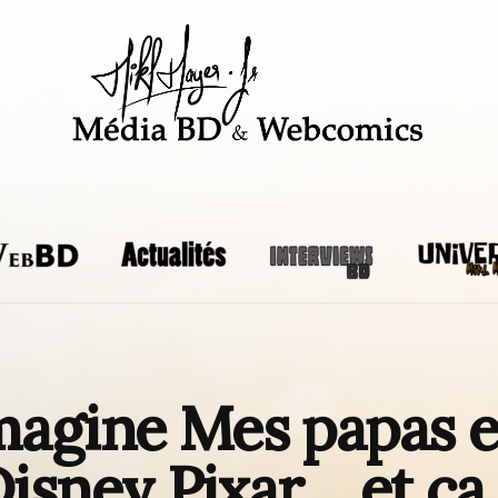
magine Mes papas e
Disney Pixar… et ç