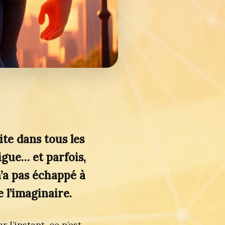
vite dans tous les
igue… et parfois,
’a pas échappé à
 l’imaginaire.
 l’instant, ce n’est