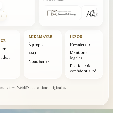
er
MIKLMAYER
INFOS
EUR
À propos
Newsletter
ner
Mentions
FAQ
un don
légales
Nous écrire
Politique de
confidentialité
interviews, WebBD et créations originales.