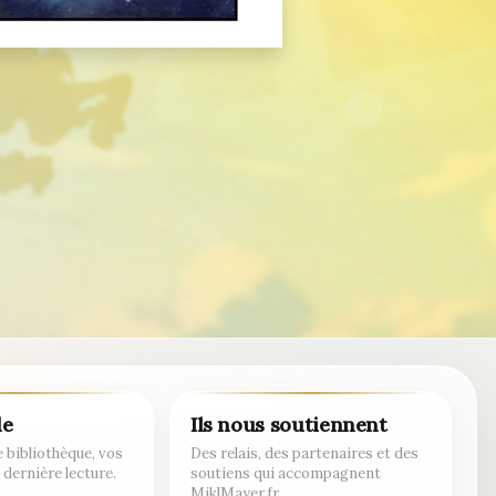
de
Ils nous soutiennent
 bibliothèque, vos
Des relais, des partenaires et des
 dernière lecture.
soutiens qui accompagnent
MiklMayer.fr.