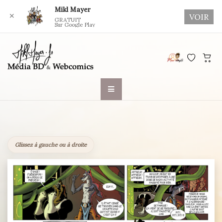
Mikl Mayer
✕
VOIR
GRATUIT
Sur Google Play
Skip
to
content
Glissez à gauche ou à droite