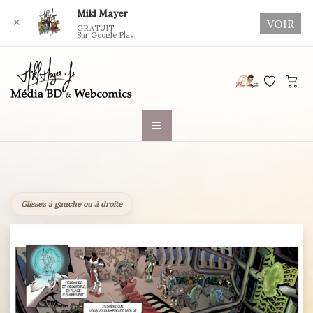
Mikl Mayer
✕
VOIR
GRATUIT
Sur Google Play
Skip
to
content
Glissez à gauche ou à droite