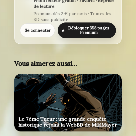
Profil lecteur gratuit · Favoris · Reprise
de lecture
Premium dès 2 € par mois · Toutes les
BD sans publicité
Débloquer 358 pages
Se connecter
★
Premium
Vous aimerez aussi…
Le 7ème Tueur : une grande enquête
historique rejoint la WebBD de MiklMayer