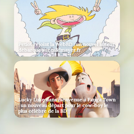
Petiot rejoint la WebBD : un nouvel auteur
débarque sur miklmayer.fr
Lucky Luke dans Bienvenue à Fanga Town
: un nouveau départ pour le cow-boy le
plus célèbre de la BD