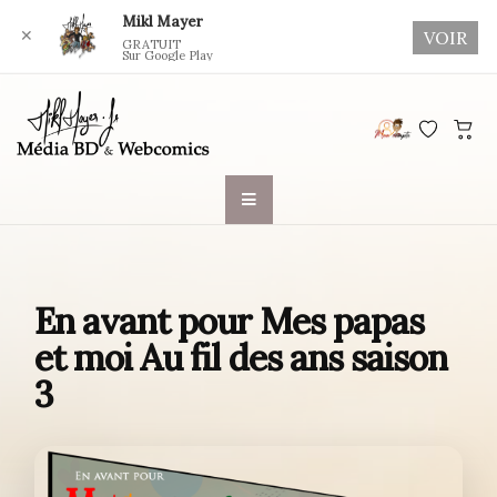
Mikl Mayer
✕
VOIR
GRATUIT
Sur Google Play
Skip
to
content
En avant pour Mes papas
et moi Au fil des ans saison
3