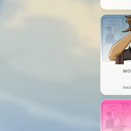
MO
Anc