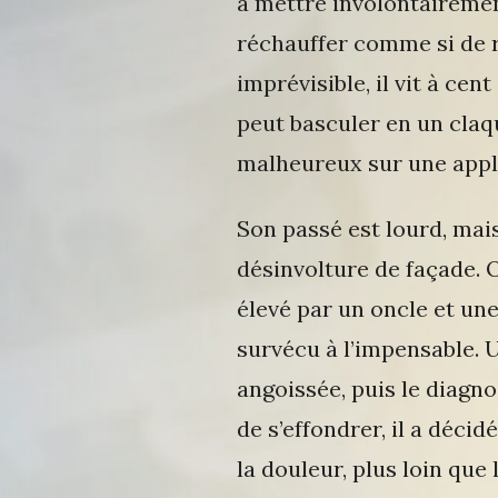
à mettre involontairement
réchauffer comme si de r
imprévisible, il vit à ce
peut basculer en un cla
malheureux sur une appl
Son passé est lourd, mais
désinvolture de façade. 
élevé par un oncle et un
survécu à l’impensable. U
angoissée, puis le diagnos
de s’effondrer, il a décid
la douleur, plus loin que