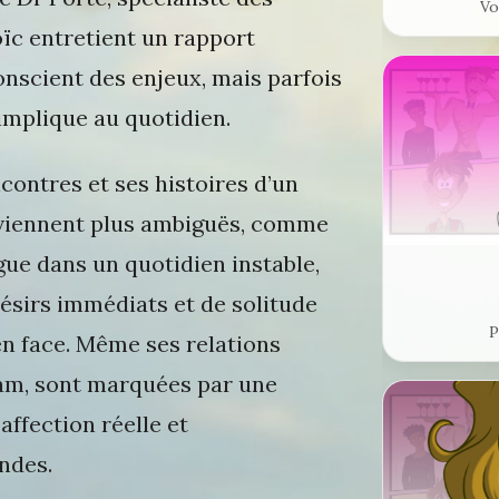
Vo
oïc entretient un rapport
onscient des enjeux, mais parfois
 implique au quotidien.
ncontres et ses histoires d’un
eviennent plus ambiguës, comme
ue dans un quotidien instable,
 désirs immédiats et de solitude
P
en face. Même ses relations
am, sont marquées par une
affection réelle et
ndes.