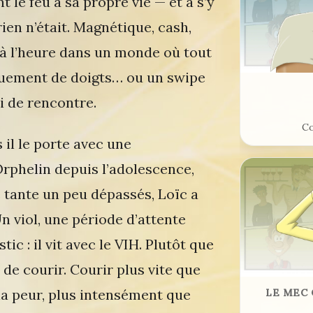
 le feu à sa propre vie — et à s’y
ien n’était. Magnétique, cash,
nt à l’heure dans un monde où tout
quement de doigts… ou un swipe
i de rencontre.
Co
 il le porte avec une
Orphelin depuis l’adolescence,
e tante un peu dépassés, Loïc a
n viol, une période d’attente
tic : il vit avec le VIH. Plutôt que
é de courir. Courir plus vite que
 la peur, plus intensément que
LE MEC 