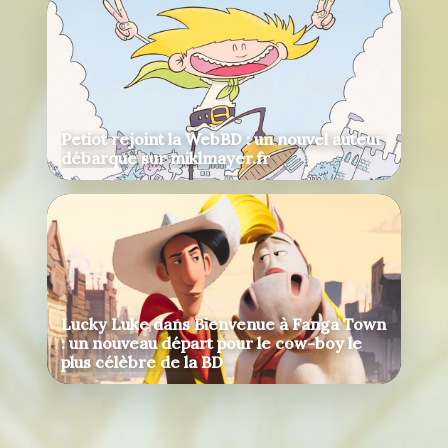
Petiot rejoint la WebBD : un nouvel auteur
débarque sur miklmayer.fr
Lucky Luke dans Bienvenue à Fanga Town
: un nouveau départ pour le cow-boy le
plus célèbre de la BD