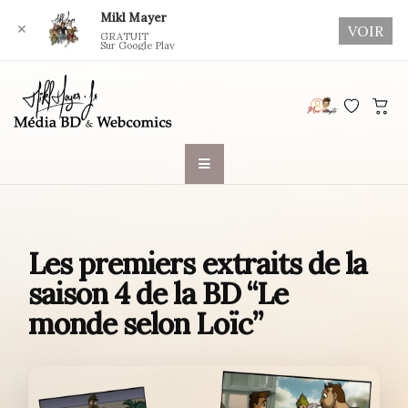
Mikl Mayer
✕
VOIR
GRATUIT
Sur Google Play
Skip
to
content
Les premiers extraits de la
saison 4 de la BD “Le
monde selon Loïc”