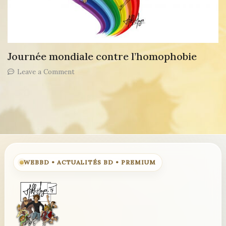
Journée mondiale contre l’homophobie
on
Leave a Comment
Journée
mondiale
contre
l’homophobie
WEBBD • ACTUALITÉS BD • PREMIUM