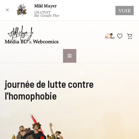
Mikl Mayer
✕
VOIR
GRATUIT
Sur Google Play
Skip
to
content
journée de lutte contre
l'homophobie