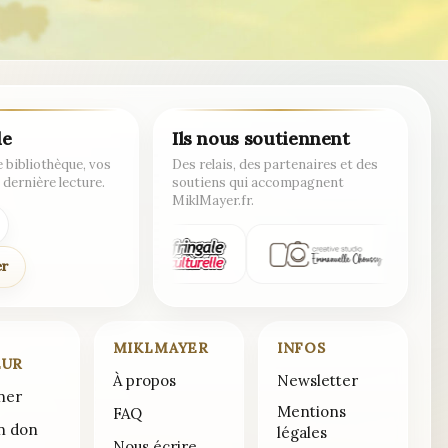
de
Ils nous soutiennent
 bibliothèque, vos
Des relais, des partenaires et des
 dernière lecture.
soutiens qui accompagnent
MiklMayer.fr.
er
MIKLMAYER
INFOS
EUR
À propos
Newsletter
ner
Mentions
FAQ
un don
légales
Nous écrire