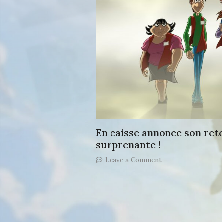
En caisse annonce son ret
surprenante !
on
Leave a Comment
En
caisse
annonce
son
retour
avec