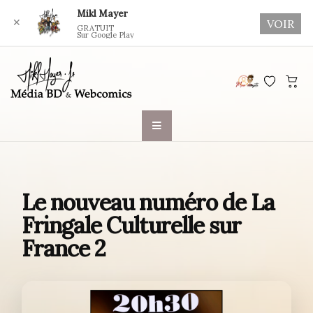
Mikl Mayer
✕
VOIR
GRATUIT
Sur Google Play
Skip
to
content
Le nouveau numéro de La
Fringale Culturelle sur
France 2