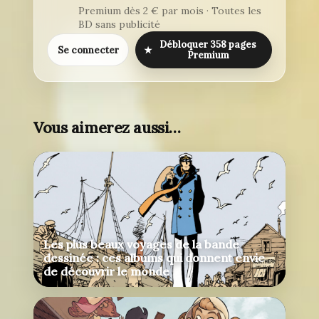
Premium dès 2 € par mois · Toutes les
BD sans publicité
Débloquer 358 pages
Se connecter
★
Premium
Vous aimerez aussi…
Les plus beaux voyages de la bande
dessinée : ces albums qui donnent envie
de découvrir le monde