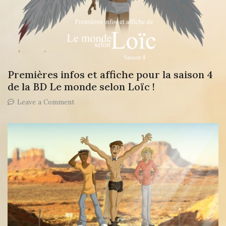
Premières infos et affiche pour la saison 4
de la BD Le monde selon Loïc !
on
Leave a Comment
Premières
infos
et
affiche
pour
la
saison
4
de
la
BD
Le