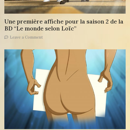
monde
selon
Loïc
Une première affiche pour la saison 2 de la
!
BD “Le monde selon Loïc”
on
Leave a Comment
Une
première
affiche
pour
la
saison
2
de
la
BD
“Le
monde
selon
Loïc”