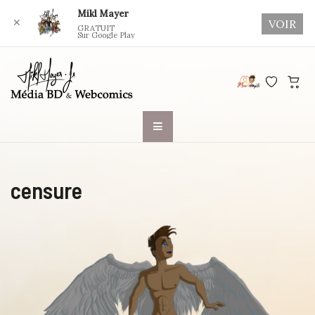
Mikl Mayer
✕
VOIR
GRATUIT
Sur Google Play
Skip
to
content
censure