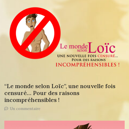
monde
selon
Loïc”
dans
les
médias
“Le monde selon Loïc”, une nouvelle fois
censuré… Pour des raisons
incompréhensibles !
sur
Un commentaire
“Le
monde
selon