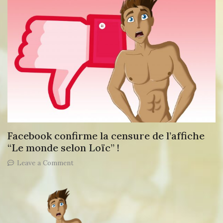
Loïc”,
une
nouvelle
fois
censuré…
Pour
des
raisons
incompréhensibles
!
Facebook confirme la censure de l’affiche
“Le monde selon Loïc” !
on
Leave a Comment
Facebook
confirme
la
censure
de
l’affiche