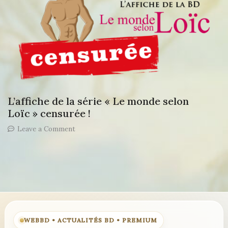
“Le
monde
selon
Loïc”
!
L’affiche de la série « Le monde selon
Loïc » censurée !
on
Leave a Comment
L’affiche
de
la
série
« Le
monde
selon
Loïc »
censurée
WEBBD • ACTUALITÉS BD • PREMIUM