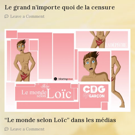
Le grand n’importe quoi de la censure
on
Leave a Comment
Le
grand
n’importe
quoi
de
la
censure
“Le monde selon Loïc” dans les médias
on
Leave a Comment
“Le